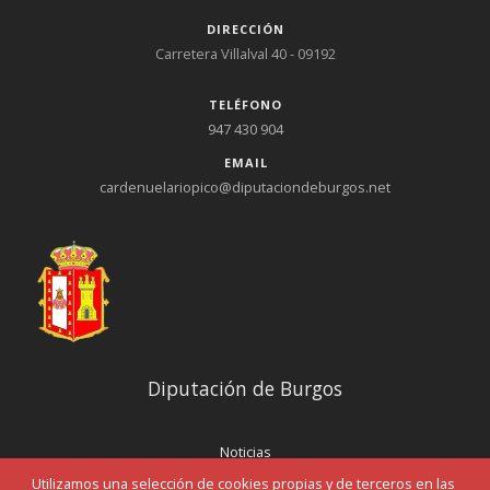
DIRECCIÓN
Carretera Villalval 40 - 09192
TELÉFONO
947 430 904
EMAIL
cardenuelariopico@diputaciondeburgos.net
Diputación de Burgos
Noticias
Eventos
Utilizamos una selección de cookies propias y de terceros en las