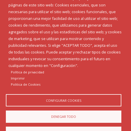
Corporación Municipal
páginas de este sitio web: Cookies esenciales, que son
Teléfonos de interés
necesarias para utilizar el sitio web; cookies funcionales, que
proporcionan una mejor facilidad de uso al utilizar el sitio web;
INICIAR SESIÓN
cookies de rendimiento, que utilizamos para generar datos
MAPA WEB
agregados sobre el uso y las estadísticas del sitio web; y cookies
de marketing, que se utilizan para mostrar contenido y
publicidad relevantes. Si elige "ACEPTAR TODO", acepta el uso
de todas las cookies. Puede aceptar y rechazar tipos de cookies
individuales y revocar su consentimiento para el futuro en
cualquier momento en "Configuración".
Política de privacidad
Imprimir
Politica de Cookies
CONFIGURAR COOKIES
Aviso Legal
Política de privacidad
Política de Cookies
DENEGAR TODO
Declaración de accesibilidad