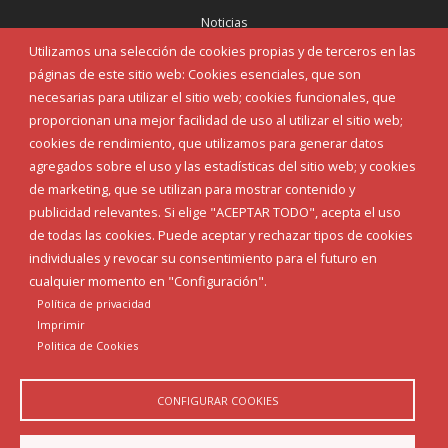
Noticias
Eventos
Utilizamos una selección de cookies propias y de terceros en las
Corporación Municipal
páginas de este sitio web: Cookies esenciales, que son
Teléfonos de interés
necesarias para utilizar el sitio web; cookies funcionales, que
proporcionan una mejor facilidad de uso al utilizar el sitio web;
INICIAR SESIÓN
cookies de rendimiento, que utilizamos para generar datos
MAPA WEB
agregados sobre el uso y las estadísticas del sitio web; y cookies
de marketing, que se utilizan para mostrar contenido y
publicidad relevantes. Si elige "ACEPTAR TODO", acepta el uso
de todas las cookies. Puede aceptar y rechazar tipos de cookies
individuales y revocar su consentimiento para el futuro en
cualquier momento en "Configuración".
Política de privacidad
Imprimir
Politica de Cookies
CONFIGURAR COOKIES
Aviso Legal
Política de privacidad
Política de Cookies