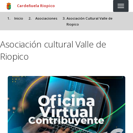
Pasar al contenido principal
Cardeñuela Riopico
Inicio
Asociaciones
Asociación Cultural Valle de
Riopico
Asociación cultural Valle de
Riopico