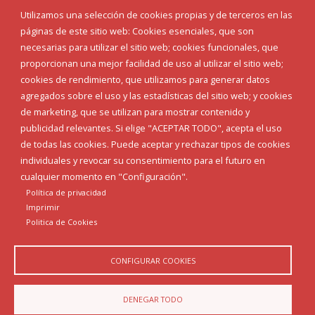
Eventos
Utilizamos una selección de cookies propias y de terceros en las
Corporación Municipal
páginas de este sitio web: Cookies esenciales, que son
Teléfonos de interés
necesarias para utilizar el sitio web; cookies funcionales, que
proporcionan una mejor facilidad de uso al utilizar el sitio web;
INICIAR SESIÓN
cookies de rendimiento, que utilizamos para generar datos
MAPA WEB
agregados sobre el uso y las estadísticas del sitio web; y cookies
de marketing, que se utilizan para mostrar contenido y
publicidad relevantes. Si elige "ACEPTAR TODO", acepta el uso
de todas las cookies. Puede aceptar y rechazar tipos de cookies
individuales y revocar su consentimiento para el futuro en
cualquier momento en "Configuración".
Política de privacidad
Imprimir
Politica de Cookies
CONFIGURAR COOKIES
Aviso Legal
Política de privacidad
Política de Cookies
DENEGAR TODO
Declaración de accesibilidad