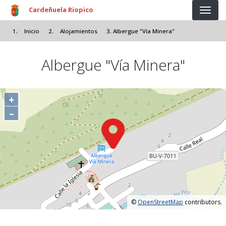
Pasar al contenido principal
Cardeñuela Riopico
Inicio
Alojamientos
Albergue "Vía Minera"
Albergue "Vía Minera"
+
–
©
OpenStreetMap
contributors.