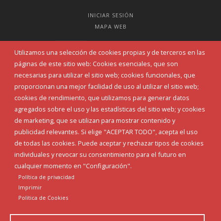
INICIAR SESIÓN
MAPA WEB
Utilizamos una selección de cookies propias y de terceros en las
páginas de este sitio web: Cookies esenciales, que son
necesarias para utilizar el sitio web; cookies funcionales, que
proporcionan una mejor facilidad de uso al utilizar el sitio web;
cookies de rendimiento, que utilizamos para generar datos
agregados sobre el uso y las estadísticas del sitio web; y cookies
de marketing, que se utilizan para mostrar contenido y
publicidad relevantes. Si elige "ACEPTAR TODO", acepta el uso
de todas las cookies. Puede aceptar y rechazar tipos de cookies
individuales y revocar su consentimiento para el futuro en
Aviso Legal
Política de privacidad
Política de Cookies
cualquier momento en "Configuración".
Declaración de accesibilidad
Política de privacidad
Imprimir
Politica de Cookies
Diputación de Burgos