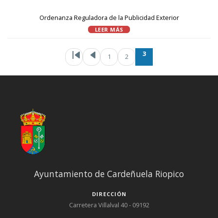
Ordenanza Reguladora de la Publicidad Exterior
LEER MÁS
Paginación
Primera pági
Página ant
Pa
P
3
1
2
Ayuntamiento de Cardeñuela Riopico
DIRECCIÓN
Carretera Villalval 40 - 09192