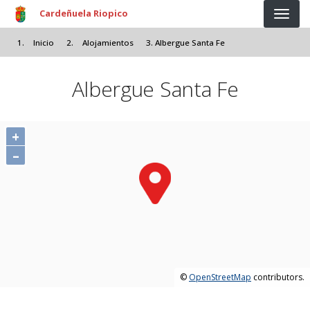
Pasar al contenido principal
Cardeñuela Riopico
Inicio
Alojamientos
Albergue Santa Fe
Albergue Santa Fe
+
–
©
OpenStreetMap
contributors.