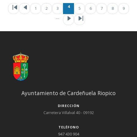
Paginación
Primera página
Página anterior
Page
Page
Página
Page
4
1
2
3
5
6
7
8
9
Siguient
Últ
…
Ayuntamiento de Cardeñuela Riopico
DIRECCIÓN
Carretera Villalval 40 - 09192
TELÉFONO
947 430 904