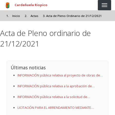
Pasar al contenido principal
Cardeñuela Riopico
Inicio
Actas
Acta de Pleno Ordinario de 21/12/2021
Acta de Pleno ordinario de
21/12/2021
Últimas noticias
INFORMACIÓN pública relativa al proyecto de obras de
urbanización de la calle Alta de Villalval en Cardeñuela
INFORMACIÓN pública relativa a la aprobación de
Riopico.
proyecto de obras de urbanización de la Calle Alta de
INFORMACIÓN pública relativa a la solicitud de
Villalval en obras de Cardeñuela Riopico (Burgos).
autorización de uso excepcional de suelo rústico y
LICITACIÓN PARA EL ARRENDAMIENTO MEDIANTE
licencia urbanística, promovida por Salogru S.L., para la
CONCURSO DE LA TABERNA Y ALBERGUE MUNICIPAL EN
ejecución de planta de tratamiento de RCD’s en el